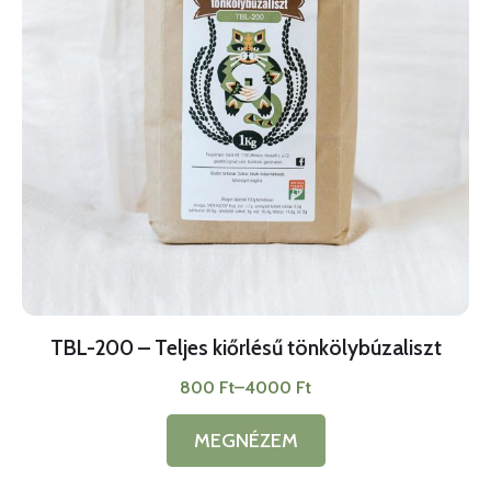
TBL-200 – Teljes kiőrlésű tönkölybúzaliszt
800
Ft
–
4000
Ft
Ártartomány:
800 Ft
-
MEGNÉZEM
Ennek
4000 Ft
a
terméknek