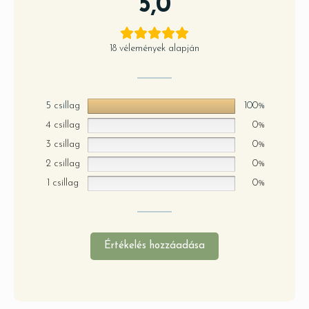
5,0
18 vélemények alapján
5 csillag
100%
4 csillag
0%
3 csillag
0%
2 csillag
0%
1 csillag
0%
Értékelés hozzáadása