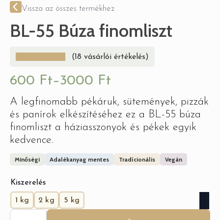
Vissza az összes termékhez
BL-55 Búza finomliszt
(
18
vásárlói értékelés)
600
Ft
–
3000
Ft
Ártartomány:
A legfinomabb pékáruk, sütemények, pizzák
600 Ft
és panírok elkészítéséhez ez a BL-55 búza
-
finomliszt a háziasszonyok és pékek egyik
3000 Ft
kedvence.
Minőségi
Adalékanyag mentes
Tradícionális
Vegán
Kiszerelés
1 kg
2 kg
5 kg
BL-