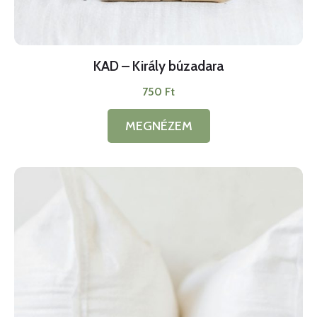
KAD – Király búzadara
750
Ft
MEGNÉZEM
Ennek
a
terméknek
több
variációja
van.
A
változatok
a
termékoldalon
választhatók
ki