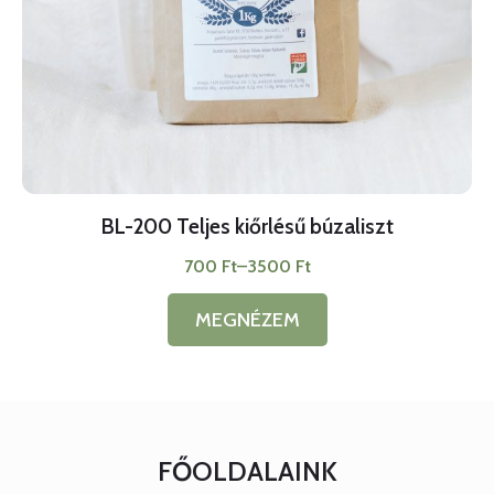
BL-200 Teljes kiőrlésű búzaliszt
700
Ft
–
3500
Ft
Ártartomány:
700 Ft
-
MEGNÉZEM
Ennek
3500 Ft
a
terméknek
több
variációja
van.
A
FŐOLDALAINK
változatok