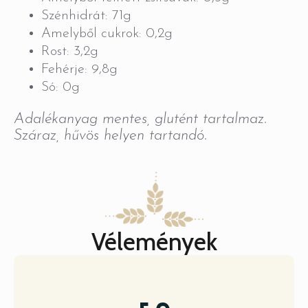
Szénhidrát: 71g
Amelyből cukrok: 0,2g
Rost: 3,2g
Fehérje: 9,8g
Só: 0g
Adalékanyag mentes, glutént tartalmaz.
Száraz, hűvös helyen tartandó.
Vélemények