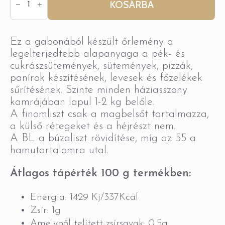
55
KOSÁRBA
Búza
finomliszt
mennyiség
Ez a gabonából készült őrlemény a
legelterjedtebb alapanyaga a pék- és
cukrászsütemények, sütemények, pizzák,
panírok készítésének, levesek és főzelékek
sűrítésének. Szinte minden háziasszony
kamrájában lapul 1-2 kg belőle.
A finomliszt csak a magbelsőt tartalmazza,
a külső rétegeket és a héjrészt nem.
A BL a búzaliszt rövidítése, míg az 55 a
hamutartalomra utal.
Átlagos tápérték 100 g termékben:
Energia: 1429 Kj/337Kcal
Zsír: 1g
Amelyből telített zsírsavak: 0,5g