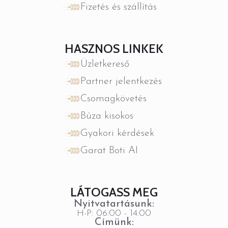
Fizetés és szállítás
HASZNOS LINKEK
Üzletkereső
Partner jelentkezés
Csomagkövetés
Búza kisokos
Gyakori kérdések
Garat Boti AI
LÁTOGASS MEG
Nyitvatartásunk:
H-P: 06:00 - 14:00
Címünk: