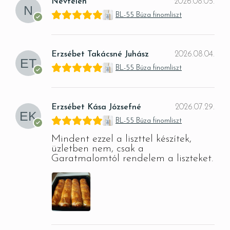
Névtelen
2026.08.05.
BL-55 Búza finomliszt
Erzsébet Takácsné Juhász
2026.08.04.
BL-55 Búza finomliszt
Erzsébet Kása Józsefné
2026.07.29.
BL-55 Búza finomliszt
Mindent ezzel a liszttel készítek,
üzletben nem, csak a
Garatmalomtól rendelem a liszteket.