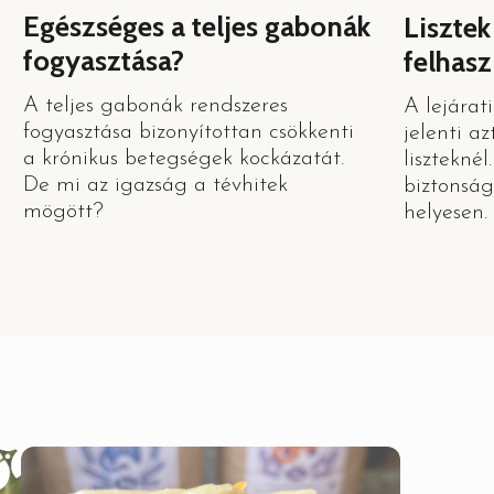
Egészséges a teljes gabonák
Liszte
fogyasztása?
felhas
A teljes gabonák rendszeres
A lejára
fogyasztása bizonyítottan csökkenti
jelenti a
a krónikus betegségek kockázatát.
lisztekné
De mi az igazság a tévhitek
biztonság
mögött?
helyesen.