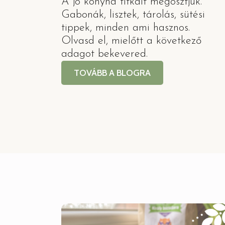
A jó konyha titkait megosztjuk.
Gabonák, lisztek, tárolás, sütési
tippek, minden ami hasznos.
Olvasd el, mielőtt a következő
adagot bekevered.
TOVÁBB A BLOGRA