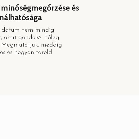
k minőségmegőrzése és
ználhatósága
ti dátum nem mindig
zt, amit gondolsz. Főleg
l. Megmutatjuk, meddig
os és hogyan tárold