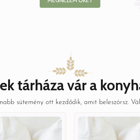
MEGNÉZEM ŐKET
tek tárháza vár a kony
abb sütemény ott kezdődik, amit beleszórsz. Vála