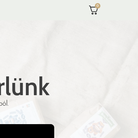
0
rlünk
ól.