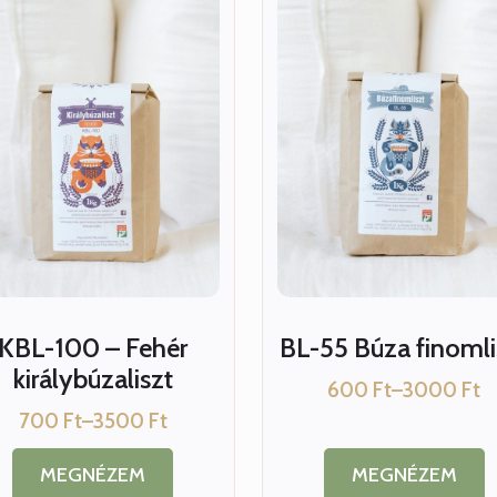
KBL-100 – Fehér
BL-55 Búza finomli
királybúzaliszt
600
Ft
–
3000
Ft
Ártartomá
700
Ft
–
3500
Ft
600 Ft
Ártartomány:
-
700 Ft
3000 Ft
MEGNÉZEM
MEGNÉZEM
-
Ennek
Ennek