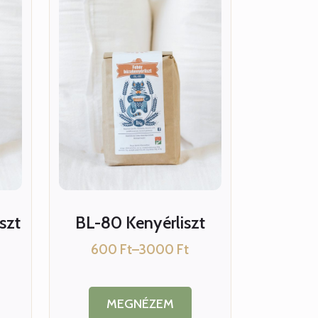
szt
BL-80 Kenyérliszt
600
Ft
–
3000
Ft
ny:
Ártartomány:
600 Ft
-
3000 Ft
MEGNÉZEM
Ennek