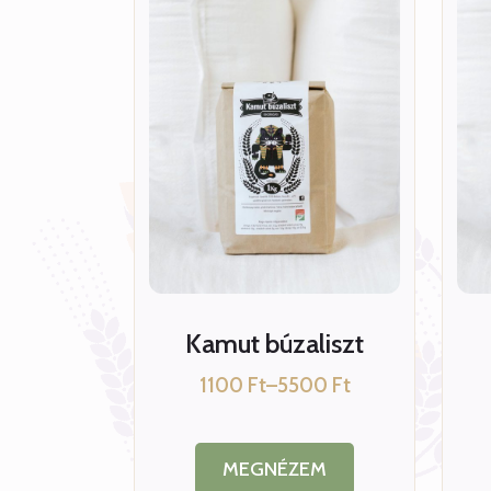
Kamut búzaliszt
1100
Ft
–
5500
Ft
Ártartomány:
1100 Ft
-
5500 Ft
MEGNÉZEM
Ennek