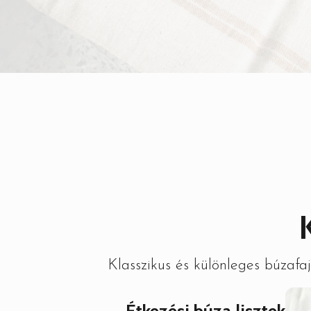
Klasszikus és különleges búzaf
Étkezési búza lisztek