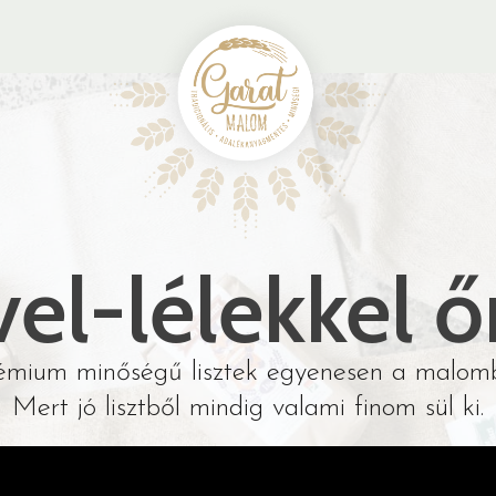
vel-lélekkel ő
émium minőségű lisztek egyenesen a malomb
Mert jó lisztből mindig valami finom sül ki.