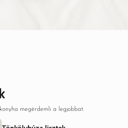
k
 konyha megérdemli a legjobbat.
Tönkölybúza lisztek