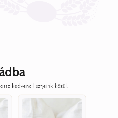
hádba
ssz kedvenc lisztjeink közül.