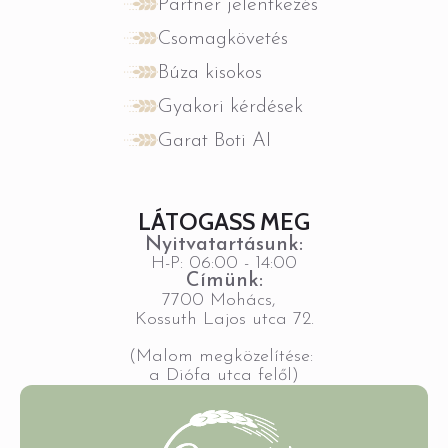
Partner jelentkezés
Csomagkövetés
Búza kisokos
Gyakori kérdések
Garat Boti AI
LÁTOGASS MEG
Nyitvatartásunk:
H-P: 06:00 - 14:00
Címünk:
7700 Mohács,
Kossuth Lajos utca 72.
(Malom megközelítése:
a Diófa utca felől)