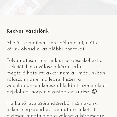
Kedves Vásárlónk!
Mielőtt e-mailben keresnél minket, előtte
kérlek olvasd el az alábbi pontokat!
Folyamatosan frissítjük új kérdésekkel ezt a
szekciót. Ha a válasz a kérdésedre
megtalálható itt, akkor nem áll módunkban
válaszolni az e-mailedre, hiszen a
weboldalunkon keresztül küldött üzeneteknél
bejelölted, hogy elolvastad ezt a részt.😉
Ha külső levelezőrendszerből írsz nekünk,
akkor megkapod az idemutató linket, itt
biztosan megtalálod a választ a kérdésedre.