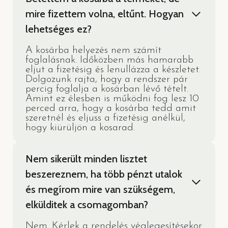
mire fizettem volna, eltűnt. Hogyan
lehetséges ez?
A kosárba helyezés nem számít
foglalásnak. Időközben más hamarabb
eljut a fizetésig és lenullázza a készletet.
Dolgozunk rajta, hogy a rendszer pár
percig foglalja a kosárban lévő tételt.
Amint ez élesben is működni fog lesz 10
perced arra, hogy a kosárba tedd amit
szeretnél és eljuss a fizetésig anélkül,
hogy kiürüljön a kosarad.
Nem sikerült minden lisztet
beszereznem, ha több pénzt utalok
és megírom mire van szükségem,
elkülditek a csomagomban?
Nem. Kérlek a rendelés véglegesítésekor