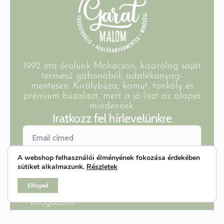
1992 óta őrölünk Mohácson, kizárólag saját
termésű gabonából, adalékanyag-
mentesen. Királybúza, kamut, tönköly és
prémium búzaliszt, mert a jó liszt az alapja
mindennek.
Iratkozz fel hírlevelünkre
A webshop felhasználói élményének fokozása érdekében
sütiket alkalmazunk.
Részletek
Feliratkozom
Elfogad
Az
adatkezelési tájékoztatót
elolvastam &
elfogadom.