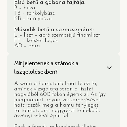
Első betű a gabona fajtája:
B – búza
TB – tönkölybúza
KB – királybúza
Második betű a szemcseméret:
L – liszt – apró szemcséjű finomliszt
FF – kétszer-fogós
AD – dara
Mit jelentenek a számok a
lisztjelölésekben?
A szám a hamutartalmat fejezi ki,
aminek vizsgálata során a lisztet
nagyjából 600 fokon égetik el. Az így
megmaradt anyag visszamérésével
határozzák meg a hamu tényleges
tartalmát, ami nagyrészt fémekből,
ásványi sókból épül fel.