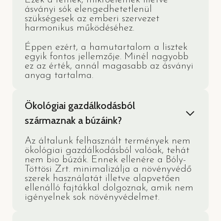
Ezek a fémek, mikroelemek illetve
ásványi sók elengedhetetlenül
szükségesek az emberi szervezet
harmonikus működéséhez.
Éppen ezért, a hamutartalom a lisztek
egyik fontos jellemzője. Minél nagyobb
ez az érték, annál magasabb az ásványi
anyag tartalma.
Ökológiai gazdálkodásból
származnak a búzáink?
Az általunk felhasznált termények nem
ökológiai gazdálkodásból valóak, tehát
nem bio búzák. Ennek ellenére a Bóly-
Töttösi Zrt. minimalizálja a növényvédő
szerek használatát illetve alapvetően
ellenálló fajtákkal dolgoznak, amik nem
igényelnek sok növényvédelmet.