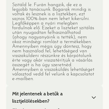
Szitáld le. Furán hangzik, de ez a
legjobb tanácsunk. Bogarak mindig is
voltak és lesznek is a lisztekben, ezt
sajnos 100%-ban nem lehet kikerülni.
Legfőképpen a nyári melegben
fordulnak elő. Ezeket a liszteket szitálás
után nyugodtan felhasználhatod
(ahogy nagyanyáink is tették), nem
okoz minőségi romlást a termékekben.
Amennyiben mégis úgy döntesz, hogy
nem használod fel, lehetőséged van
visszaküldeni részünkre és kárpótolunk
érte vagy akár visszatérítjük a vásárlás
összegét is ha úgy szeretnéd.
Amennyiben a visszaküldés lehetőséget
választod vedd fel velünk a kapcsolatot
e-mailben.
Mit jelentenek a betűk a
lisztjelölésekben?