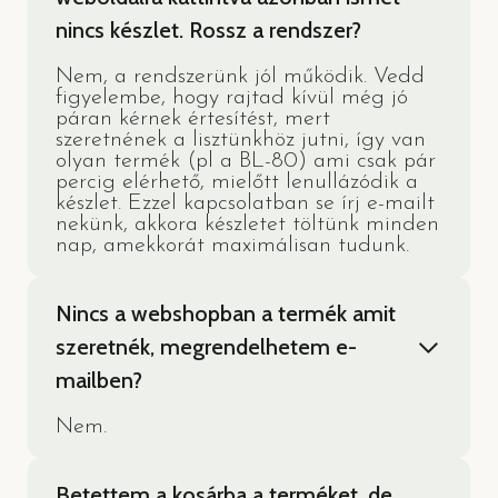
nincs készlet. Rossz a rendszer?
Nem, a rendszerünk jól működik. Vedd
figyelembe, hogy rajtad kívül még jó
páran kérnek értesítést, mert
szeretnének a lisztünkhöz jutni, így van
olyan termék (pl a BL-80) ami csak pár
percig elérhető, mielőtt lenullázódik a
készlet. Ezzel kapcsolatban se írj e-mailt
nekünk, akkora készletet töltünk minden
nap, amekkorát maximálisan tudunk.
Nincs a webshopban a termék amit
szeretnék, megrendelhetem e-
mailben?
Nem.
Betettem a kosárba a terméket, de