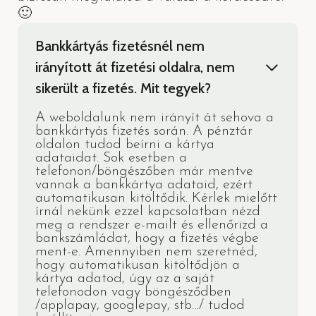
🙂
Bankkártyás fizetésnél nem
irányított át fizetési oldalra, nem
sikerült a fizetés. Mit tegyek?
A weboldalunk nem irányít át sehova a
bankkártyás fizetés során. A pénztár
oldalon tudod beírni a kártya
adataidat. Sok esetben a
telefonon/böngészőben már mentve
vannak a bankkártya adataid, ezért
automatikusan kitöltődik. Kérlek mielőtt
írnál nekünk ezzel kapcsolatban nézd
meg a rendszer e-mailt és ellenőrizd a
bankszámládat, hogy a fizetés végbe
ment-e. Amennyiben nem szeretnéd,
hogy automatikusan kitöltődjön a
kártya adatod, úgy az a saját
telefonodon vagy böngésződben
/applapay, googlepay, stb…/ tudod