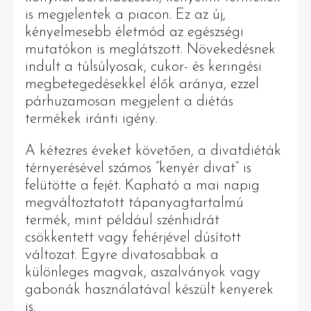
is megjelentek a piacon. Ez az új,
kényelmesebb életmód az egészségi
mutatókon is meglátszott. Növekedésnek
indult a túlsúlyosak, cukor- és keringési
megbetegedésekkel élők aránya, ezzel
párhuzamosan megjelent a diétás
termékek iránti igény.
A kétezres éveket követően, a divatdiéták
térnyerésével számos “kenyér divat” is
felütötte a fejét. Kapható a mai napig
megváltoztatott tápanyagtartalmú
termék, mint például szénhidrát
csökkentett vagy fehérjével dúsított
változat. Egyre divatosabbak a
különleges magvak, aszalványok vagy
gabonák használatával készült kenyerek
is.