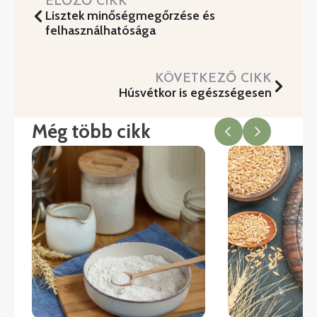
ELŐZŐ CIKK
Lisztek minőségmegőrzése és
felhasználhatósága
KÖVETKEZŐ CIKK
Húsvétkor is egészségesen
Még több cikk