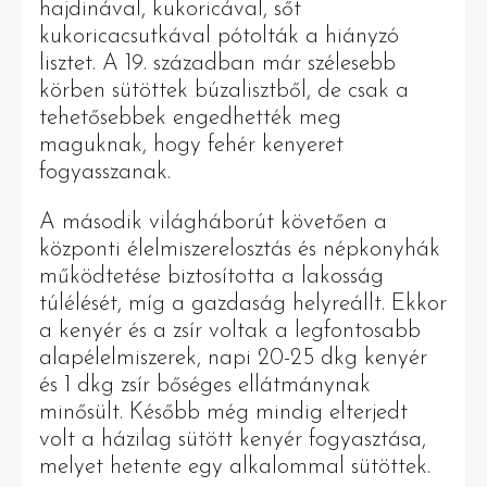
hajdinával, kukoricával, sőt
kukoricacsutkával pótolták a hiányzó
lisztet. A 19. században már szélesebb
körben sütöttek búzalisztből, de csak a
tehetősebbek engedhették meg
maguknak, hogy fehér kenyeret
fogyasszanak.
A második világháborút követően a
központi élelmiszerelosztás és népkonyhák
működtetése biztosította a lakosság
túlélését, míg a gazdaság helyreállt. Ekkor
a kenyér és a zsír voltak a legfontosabb
alapélelmiszerek, napi 20-25 dkg kenyér
és 1 dkg zsír bőséges ellátmánynak
minősült. Később még mindig elterjedt
volt a házilag sütött kenyér fogyasztása,
melyet hetente egy alkalommal sütöttek.