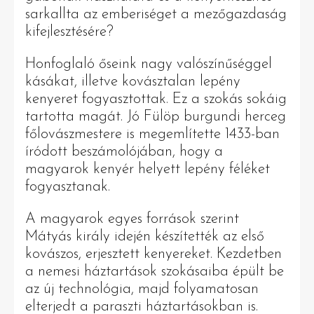
sarkallta az emberiséget a mezőgazdaság
kifejlesztésére?
Honfoglaló őseink nagy valószínűséggel
kásákat, illetve kovásztalan lepény
kenyeret fogyasztottak. Ez a szokás sokáig
tartotta magát. Jó Fülöp burgundi herceg
főlovászmestere is megemlítette 1433-ban
íródott beszámolójában, hogy a
magyarok kenyér helyett lepény féléket
fogyasztanak.
A magyarok egyes források szerint
Mátyás király idején készítették az első
kovászos, erjesztett kenyereket. Kezdetben
a nemesi háztartások szokásaiba épült be
az új technológia, majd folyamatosan
elterjedt a paraszti háztartásokban is.