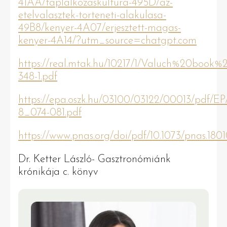
41AA/taplalkozaskultura-495D/az-
etelvalasztek-torteneti-alakulasa-
49B8/kenyer-4A07/erjesztett-magas-
kenyer-4A14/?utm_source=chatgpt.com
https://real.mtak.hu/10217/1/Valuch%20book
348-1.pdf
https://epa.oszk.hu/03100/03122/00013/pdf/E
8_074-081.pdf
https://www.pnas.org/doi/pdf/10.1073/pnas.1801
Dr. Ketter László- Gasztronómiánk
krónikája c. könyv