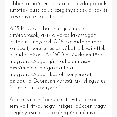
Ebben az időben csak a leggazdagabbak
sütöttek búzából, a szegényebbek árpa- és
rozskenyeret készítettek.
A 13-14. században megjelentek a
sütőiparosok, akik a város lakosságát
látták el kenyérrel. A 16. században már
kalácsot, perecet és ostyákat is készítettek
a budai pékek. Az 1600-as években több
magyarországon járt külföldi írásos
beszámolója magasztalta a
magyarországon kóstolt kenyereket,
például a Debrecen városának jellegzetes
“hófehér cipókenyerét”.
Az első világháború előtti évtizedekben
sem volt ritka, hogy ínséges időkben vagy
szegény családok fakéreg őrleménnyel,