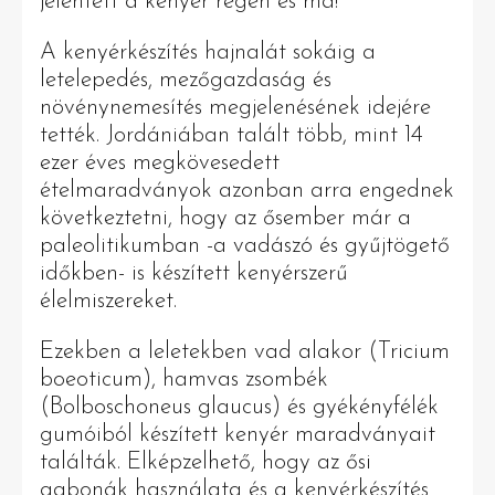
jelentett a kenyér régen és ma!
A kenyérkészítés hajnalát sokáig a
letelepedés, mezőgazdaság és
növénynemesítés megjelenésének idejére
tették. Jordániában talált több, mint 14
ezer éves megkövesedett
ételmaradványok azonban arra engednek
következtetni, hogy az ősember már a
paleolitikumban -a vadászó és gyűjtögető
időkben- is készített kenyérszerű
élelmiszereket.
Ezekben a leletekben vad alakor (Tricium
boeoticum), hamvas zsombék
(Bolboschoneus glaucus) és gyékényfélék
gumóiból készített kenyér maradványait
találták. Elképzelhető, hogy az ősi
gabonák használata és a kenyérkészítés