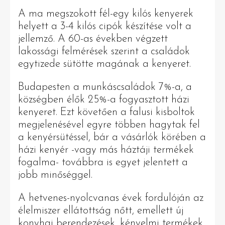
A ma megszokott fél-egy kilós kenyerek
helyett a 3-4 kilós cipók készítése volt a
jellemző. A 60-as években végzett
lakossági felmérések szerint a családok
egytizede sütötte magának a kenyeret.
Budapesten a munkáscsaládok 7%-a, a
községben élők 25%-a fogyasztott házi
kenyeret. Ezt követően a falusi kisboltok
megjelenésével egyre többen hagytak fel
a kenyérsütéssel, bár a vásárlók körében a
házi kenyér -vagy más háztáji termékek
fogalma- továbbra is egyet jelentett a
jobb minőséggel.
A hetvenes-nyolcvanas évek fordulóján az
élelmiszer ellátottság nőtt, emellett új
konyhai berendezések, kényelmi termékek