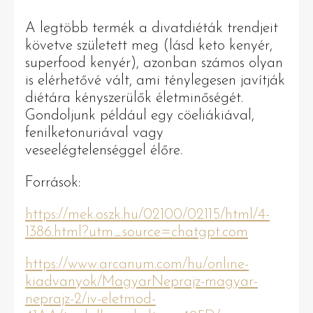
A legtöbb termék a divatdiéták trendjeit
követve született meg (lásd keto kenyér,
superfood kenyér), azonban számos olyan
is elérhetővé vált, ami ténylegesen javítják
diétára kényszerülők életminőségét.
Gondoljunk például egy cöeliákiával,
fenilketonuriával vagy
veseelégtelenséggel élőre.
Források:
https://mek.oszk.hu/02100/02115/html/4-
1386.html?utm_source=chatgpt.com
https://www.arcanum.com/hu/online-
kiadvanyok/MagyarNeprajz-magyar-
neprajz-2/iv-eletmod-