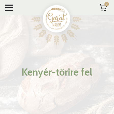
0
Skip
to
main
content
Kenyér-törire fel