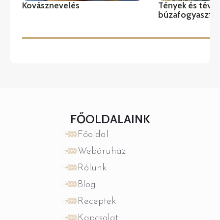
Kovásznevelés
Tények és tévhi
búzafogyasztá
FŐOLDALAINK
Főoldal
Webáruház
Rólunk
Blog
Receptek
Kapcsolat