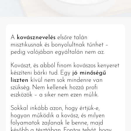
A
kovásznevelés
elsőre talán
misztikusnak és bonyolultnak tűnhet –
pedig valójában egyáltalán nem az.
Kovászt, és abból finom kovászos kenyeret
készíteni bárki tud. Egy
jó minőségű
liszten
kívül nem sok mindenre van
szükség. Nem kellenek hozzá profi
eszközök – a siker nem ezen múlik.
Sokkal inkább azon, hogy értjük-e,
hogyan működik a kovász, és milyen
folyamatok zajlanak le benne, majd
később a tésztában. Fontos tehát, hogy