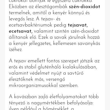
cukrokat bontják le egyszerű cukrokká.
Eközben az élesztőgombák
szén-dioxidot
termelnek, amitől a kenyér könnyű és
levegős lesz. A tejsav- és
ecetsavbaktériumok pedig
tejsavat,
ecetsavat,
valamint szintén szén-dioxidot
állítanak elő. Ezek a savak járulnak hozzá
a kenyér jellegzetes, kellemesen savanykás
ízéhez.
A tejsav emellett fontos szerepet játszik az
erős és stabil gluténháló kialakulásában,
valamint védelmet nyújt a savtűrő
élesztőknek más, versengő
mikroorganizmusokkal szemben.
A kovászban zajló életfolyamatokat több
tényező is nagymértékben befolyásolja:
ilyen például a hőmérséklet, a