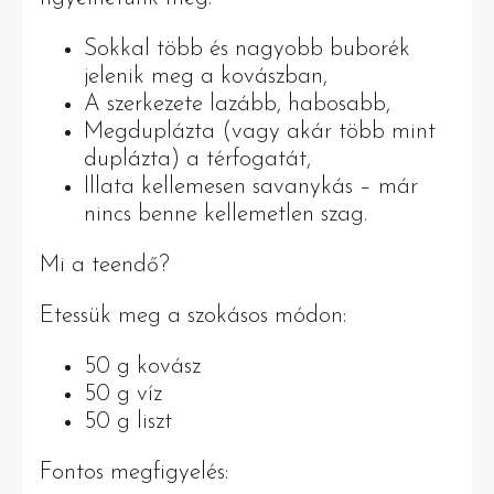
Sokkal több és nagyobb buborék
jelenik meg a kovászban,
A szerkezete lazább, habosabb,
Megduplázta (vagy akár több mint
duplázta) a térfogatát,
Illata kellemesen savanykás – már
nincs benne kellemetlen szag.
Mi a teendő?
Etessük meg a szokásos módon:
50 g kovász
50 g víz
50 g liszt
Fontos megfigyelés: