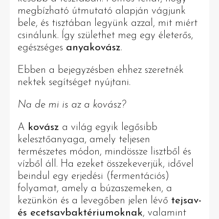
megbízható útmutató alapján vágjunk
bele, és tisztában legyünk azzal, mit miért
csinálunk. Így születhet meg egy életerős,
egészséges
anyakovász
.
Ebben a bejegyzésben ehhez szeretnék
nektek segítséget nyújtani.
Na de mi is az a kovász?
A
kovász
a világ egyik legősibb
kelesztőanyaga, amely teljesen
természetes módon, mindössze lisztből és
vízből áll. Ha ezeket összekeverjük, idővel
beindul egy erjedési (fermentációs)
folyamat, amely a búzaszemeken, a
kezünkön és a levegőben jelen lévő
tejsav-
és ecetsavbaktériumoknak
, valamint