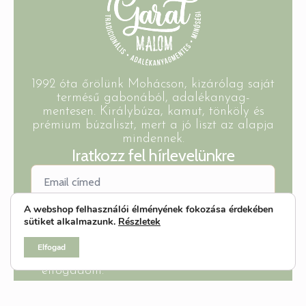
1992 óta őrölünk Mohácson, kizárólag saját
termésű gabonából, adalékanyag-
mentesen. Királybúza, kamut, tönköly és
prémium búzaliszt, mert a jó liszt az alapja
mindennek.
Iratkozz fel hírlevelünkre
A webshop felhasználói élményének fokozása érdekében
sütiket alkalmazunk.
Részletek
Feliratkozom
Elfogad
Az
adatkezelési tájékoztatót
elolvastam &
elfogadom.
©2026 Minden jog fenntartva | Az oldalt készítette &