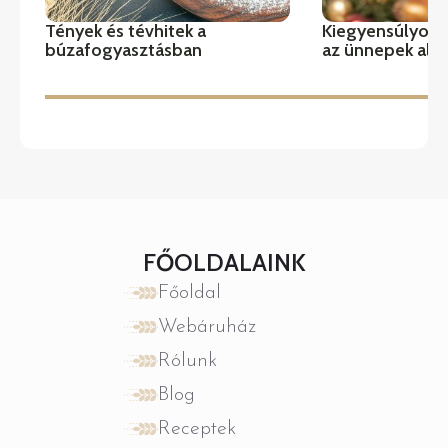
Tények és tévhitek a
Kiegyensúlyozo
búzafogyasztásban
az ünnepek alat
FŐOLDALAINK
Főoldal
Webáruház
Rólunk
Blog
Receptek