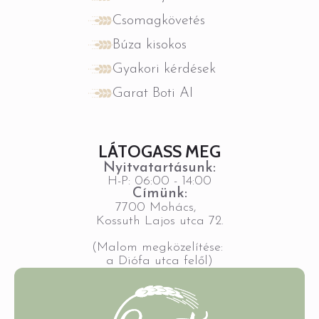
Csomagkövetés
Búza kisokos
Gyakori kérdések
Garat Boti AI
LÁTOGASS MEG
Nyitvatartásunk:
H-P: 06:00 - 14:00
Címünk:
7700 Mohács,
Kossuth Lajos utca 72.
(Malom megközelítése:
a Diófa utca felől)