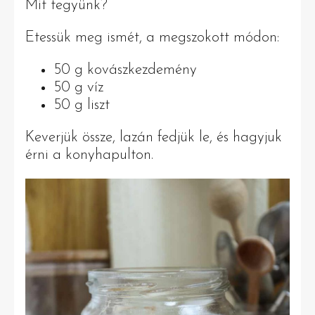
Mit tegyünk?
Etessük meg ismét, a megszokott módon:
50 g kovászkezdemény
50 g víz
50 g liszt
Keverjük össze, lazán fedjük le, és hagyjuk
érni a konyhapulton.