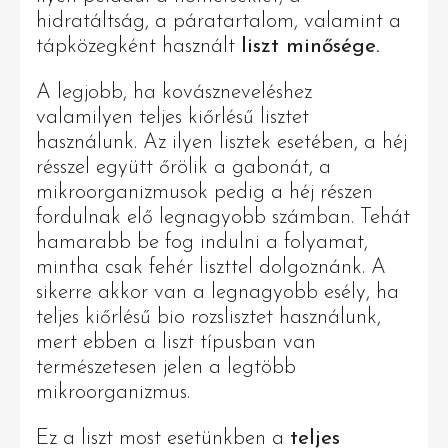
hidratáltság, a páratartalom, valamint a
tápközegként használt
liszt minősége.
A legjobb, ha kovászneveléshez
valamilyen teljes kiőrlésű lisztet
használunk. Az ilyen lisztek esetében, a héj
résszel együtt őrölik a gabonát, a
mikroorganizmusok pedig a héj részen
fordulnak elő legnagyobb számban. Tehát
hamarabb be fog indulni a folyamat,
mintha csak fehér liszttel dolgoznánk. A
sikerre akkor van a legnagyobb esély, ha
teljes kiőrlésű bio rozslisztet használunk,
mert ebben a liszt típusban van
természetesen jelen a legtöbb
mikroorganizmus.
Ez a liszt most esetünkben a
teljes