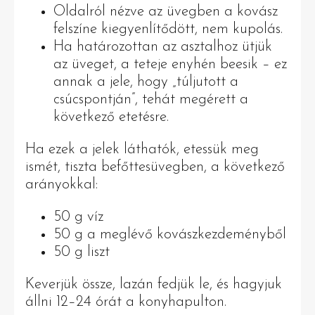
Oldalról nézve az üvegben a kovász
felszíne kiegyenlítődött, nem kupolás.
Ha határozottan az asztalhoz ütjük
az üveget, a teteje enyhén beesik – ez
annak a jele, hogy „túljutott a
csúcspontján”, tehát megérett a
következő etetésre.
Ha ezek a jelek láthatók, etessük meg
ismét, tiszta befőttesüvegben, a következő
arányokkal:
50 g víz
50 g a meglévő kovászkezdeményből
50 g liszt
Keverjük össze, lazán fedjük le, és hagyjuk
állni 12–24 órát a konyhapulton.