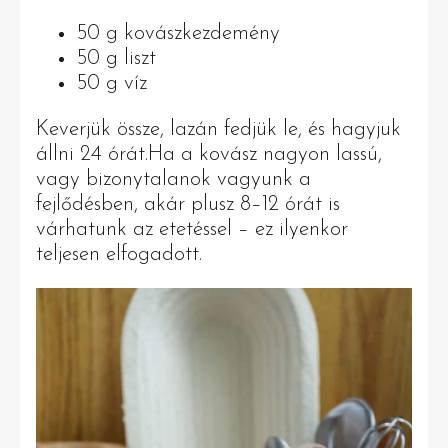
50 g kovászkezdemény
50 g liszt
50 g víz
Keverjük össze, lazán fedjük le, és hagyjuk
állni 24 órát.Ha a kovász nagyon lassú,
vagy bizonytalanok vagyunk a
fejlődésben, akár plusz 8–12 órát is
várhatunk az etetéssel – ez ilyenkor
teljesen elfogadott.