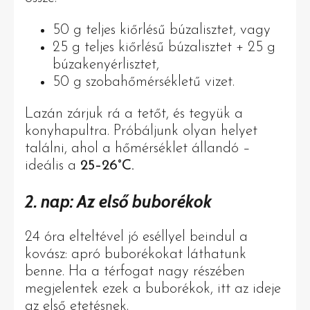
50 g teljes kiőrlésű búzalisztet, vagy
25 g teljes kiőrlésű búzalisztet + 25 g
búzakenyérlisztet,
50 g szobahőmérsékletű vizet.
Lazán zárjuk rá a tetőt, és tegyük a
konyhapultra. Próbáljunk olyan helyet
találni, ahol a hőmérséklet állandó –
ideális a
25–26°C.
2. nap: Az első buborékok
24 óra elteltével jó eséllyel beindul a
kovász: apró buborékokat láthatunk
benne. Ha a térfogat nagy részében
megjelentek ezek a buborékok, itt az ideje
az első etetésnek.