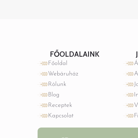
FŐOLDALAINK
Főoldal
Á
Webáruház
A
Rólunk
J
Blog
I
Receptek
V
Kapcsolat
F