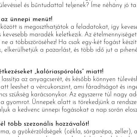
úlevéssel és bűntudattal teljenek? Íme néhány jó ta
 az ünnepi menüt!
özött is megoszthatjátok a feladatokat, így kevese
s kevesebb maradék keletkezik. Az ételmennyiséget 
e a többszöröséhez! Ha csak egy-két fogást készít
 elkerülhetjük a pazarlást, és több idő jut a pihené
étkezéseket „kalóriaspórolás” miatt!
lassítja az anyagcserét, és később könnyen túlevés
att leeshet a vércukorszint, ami fáradtságot és ing
ncs szükség karácsonykor. Az egyszerre túl nagy a
a gyomrot. Ünnepek alatt is törekedjünk a rendszer
áljuk a kedvenc ünnepi fogásokat a nap során eloszt
él több szezonális hozzávalót!
lma, a gyökérzöldségek (cékla, sárgarépa, zeller), 