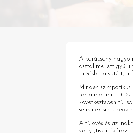
A karácsony hagyom
asztal mellett gyűlü
túlzásba a sütést, a f
Minden szimpatikus r
tartalmai miatt), és
következtében túl so
senkinek sincs kedve
A túlevés és az inak
vagy „tisztítókúráva