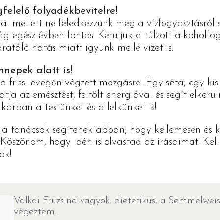
felelő folyadékbevitelre!
ital mellett ne feledkezzünk meg a vízfogyasztásról 
ág egész évben fontos. Kerüljük a túlzott alkoholfo
ratáló hatás miatt igyunk mellé vizet is.
nepek alatt is!
a friss levegőn végzett mozgásra. Egy séta, egy ki
ja az emésztést, feltölt energiával és segít elkerü
karban a testünket és a lelkünket is!
a tanácsok segítenek abban, hogy kellemesen és k
 Köszönöm, hogy idén is olvastad az írásaimat. Kel
ok!
Valkai Fruzsina vagyok, dietetikus, a Semmelwe
végeztem.