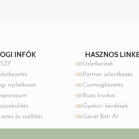
JOGI INFÓK
HASZNOS LINK
SZF
Üzletkereső
datkezelés
Partner jelentkezés
ogi nyilatkozat
Csomagkövetés
mpresszum
Búza kisokos
isszaküldés
Gyakori kérdések
izetés és szállítás
Garat Boti AI