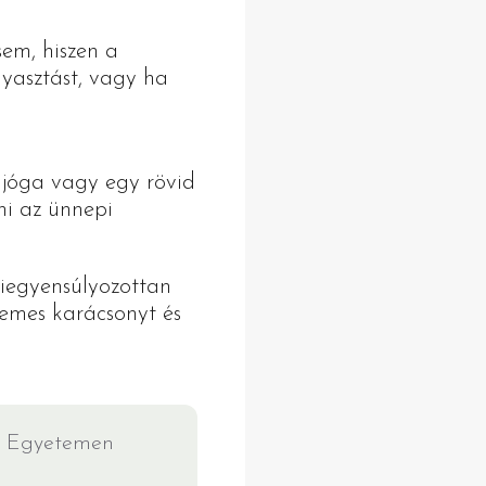
sem, hiszen a
gyasztást, vagy ha
s jóga vagy egy rövid
lni az ünnepi
iegyensúlyozottan
lemes karácsonyt és
is Egyetemen