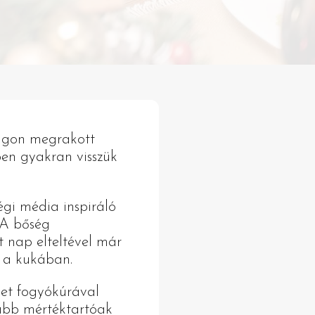
agon megrakott
ben gyakran visszük
égi média inspiráló
 A bőség
t nap elteltével már
i a kukában.
vet fogyókúrával
kább mértéktartóak