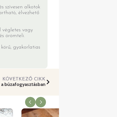
 szívesen alkotok
artható, élvezhető
l végletes vagy
és örömteli.
körű, gyakorlatias
KÖVETKEZŐ CIKK
k a búzafogyasztásban