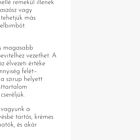
ellé remekül illenek
maszósz vagy
á tehetjük más
kelbimbót.
 is magasabb
evitelhez vezethet. A
 élvezeti értéke
nyiség felét–
a szirup helyett
sttartalom
cseréljük.
 vagyunk a
vésbé tartós, krémes
hatók, és akár