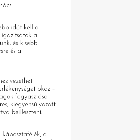
nács!
bb időt kell a
igazítsátok a
ünk, és kisebb
sre és a
hez vezethet.
erlékenységet okoz –
dagok fogyasztása
es, kiegyensúlyozott
va beilleszteni.
a káposztafélék, a