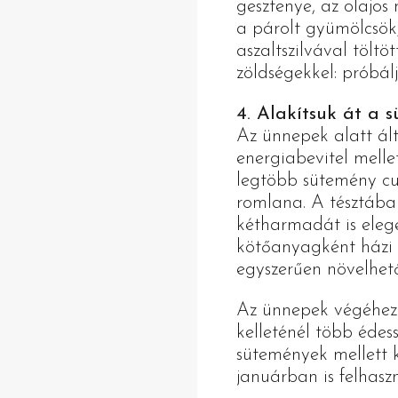
gesztenye, az olajos
a párolt gyümölcsök,
aszaltszilvával töltö
zöldségekkel: próbálj
4. Alakítsuk át a 
Az ünnepek alatt ál
energiabevitel melle
legtöbb sütemény cu
romlana. A tésztába
kétharmadát is elege
kötőanyagként házi s
egyszerűen növelhető a
Az ünnepek végéhez
kelleténél több édes
sütemények mellett k
januárban is felhasz