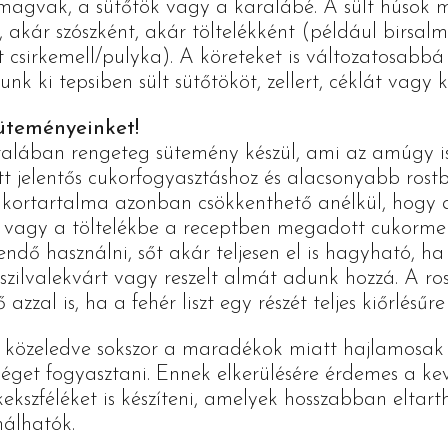
 magvak, a sütőtök vagy a karalábé. A sült húsok m
 akár szószként, akár töltelékként (például birsal
tt csirkemell/pulyka). A köreteket is változatosabb
unk ki tepsiben sült sütőtököt, zellert, céklát vagy 
süteményeinket!
talában rengeteg sütemény készül, ami az amúgy
tt jelentős cukorfogyasztáshoz és alacsonyabb rostb
kortartalma azonban csökkenthető anélkül, hogy az
 vagy a töltelékbe a receptben megadott cukormen
ndő használni, sőt akár teljesen el is hagyható, ha 
zilvalekvárt vagy reszelt almát adunk hozzá. A ro
zzal is, ha a fehér liszt egy részét teljes kiőrlésűre 
 közeledve sokszor a maradékok miatt hajlamosak
séget fogyasztani. Ennek elkerülésére érdemes a ke
ekszféléket is készíteni, amelyek hosszabban eltart
nálhatók.