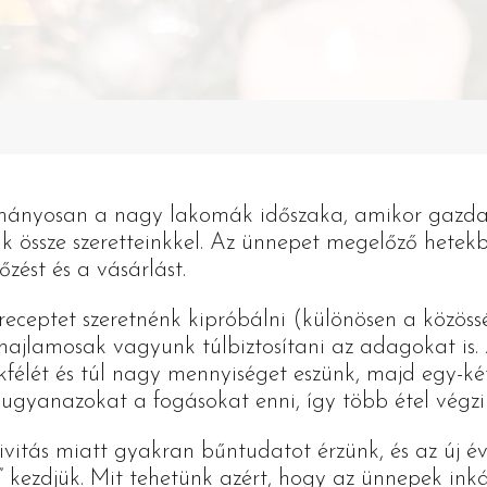
ányosan a nagy lakomák időszaka, amikor gazd
nk össze szeretteinkkel. Az ünnepet megelőző hetek
őzést és a vásárlást.
eceptet szeretnénk kipróbálni (különösen a közöss
 hajlamosak vagyunk túlbiztosítani az adagokat is.
kfélét és túl nagy mennyiséget eszünk, majd egy-ké
 ugyanazokat a fogásokat enni, így több étel végz
tivitás miatt gyakran bűntudatot érzünk, és az új é
l” kezdjük. Mit tehetünk azért, hogy az ünnepek in