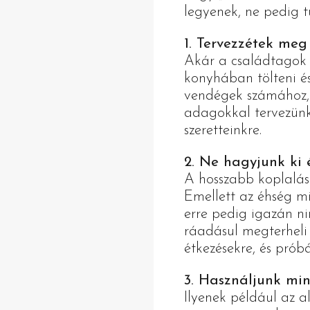
legyenek, ne pedig t
1. Tervezzétek meg
Akár a családtagok k
konyhában tölteni é
vendégek számához, n
adagokkal tervezünk,
szeretteinkre.
2. Ne hagyjunk ki 
A hosszabb koplalás 
Emellett az éhség mi
erre pedig igazán ni
ráadásul megterheli 
étkezésekre, és prób
3. Használjunk min
Ilyenek például az a