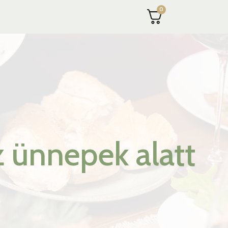
0
z ünnepek alatt