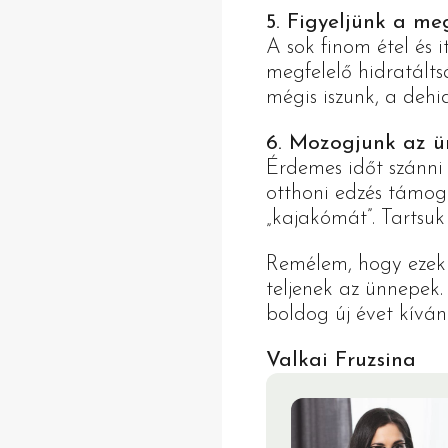
5. Figyeljünk a meg
A sok finom étel és 
megfelelő hidratálts
mégis iszunk, a dehid
6. Mozogjunk az ün
Érdemes időt szánni 
otthoni edzés támogat
„kajakómát”. Tartsuk 
Remélem, hogy ezek 
teljenek az ünnepek.
boldog új évet kíván
Valkai Fruzsina