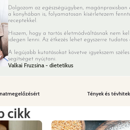
Dolgozom az egészségügyben, magánpraxisban és
a konyhában is, folyamatosan kísérletezem fennt
receptekkel.
Hiszem, hogy a tartós életmódváltásnak nem kel
idegen lenni. Az étkezés lehet egyszerre tudatos 
A legújabb kutatásokat követve igyekszem széles 
segítséget nyújtani.
Valkai Fruzsina - dietetikus
anatmegelőzésért
Tények és tévhite
 cikk