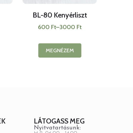
BL-80 Kenyérliszt
600
Ft
–
3000
Ft
ány:
Ártartomány:
600 Ft
-
3000 Ft
MEGNÉZEM
Ennek
a
k
terméknek
több
variációja
van.
A
k
változatok
a
dalon
termékoldalon
tók
választhatók
ki
EK
LÁTOGASS MEG
Nyitvatartásunk: