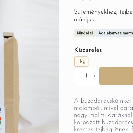
Süteményekhez, tejbeg
ajánljuk.
Minőségi
Adalékanyag ment
Kiszerelés
1 kg
AD
-
Búzadarácska
mennyiség
A búzadarácskáinkat 
malomból, mivel dar
nagy malmi daráknál
korpázott búzadarács
krémes tejbegríznek. 