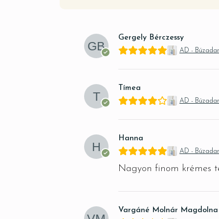
Gergely Bérczessy
AD - Búzada
Tímea
AD - Búzada
Hanna
AD - Búzada
Nagyon finom krémes te
Vargáné Molnár Magdolna