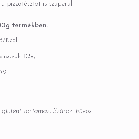
a pizzatésztát is szuperül
00g termékben:
337Kcal
sírsavak: 0,5g
0,2g
glutént tartamaz. Száraz, hűvös