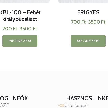
KBL-100 – Fehér
FRIGYES
királybúzaliszt
700
Ft
–
3500
Ft
Ártartom
700
Ft
–
3500
Ft
700 Ft
Ártartomány:
-
700 Ft
3500 Ft
MEGNÉZEM
MEGNÉZEM
-
Ennek
Ennek
3500 Ft
a
a
terméknek
termékne
több
több
variációja
variációja
van.
van.
A
A
változatok
változato
a
a
termékoldalon
termékol
választhatók
választha
ki
ki
JOGI INFÓK
HASZNOS LINK
SZF
Üzletkereső