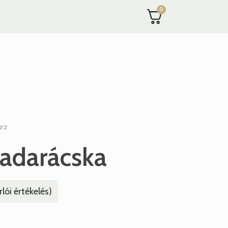
0
ez
adarácska
lói értékelés)