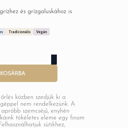
rízhez és grízgaluskához is
es
Tradícionális
Vegán
KOSÁRBA
őrlés közben szedjük ki a
agéppel nem rendelkezünk. A
 apróbb szemcséjű, enyhén
káink tökéletes eleme egy finom
Felhasználhatjuk sütikhez,