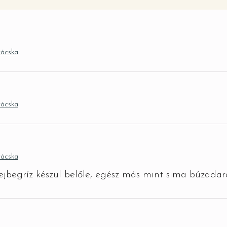
rácska
rácska
rácska
jbegríz készül belőle, egész más mint sima búzadar