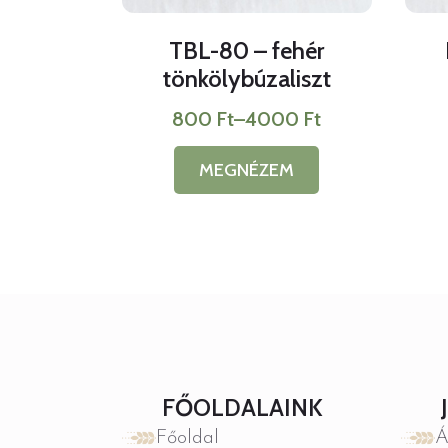
TBL-80 – fehér
tönkölybúzaliszt
800
Ft
–
4000
Ft
Ártartomány:
800 Ft
MEGNÉZEM
-
Ennek
4000 Ft
a
terméknek
több
variációja
van.
A
változatok
a
termékoldalon
választhatók
ki
FŐOLDALAINK
Főoldal
Á