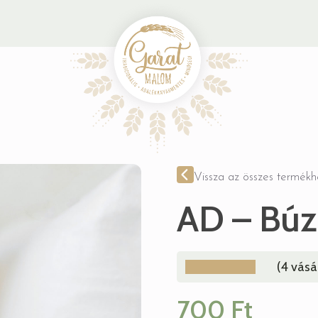
Vissza az összes termékh
AD – Búz
(
4
vásár
700
Ft