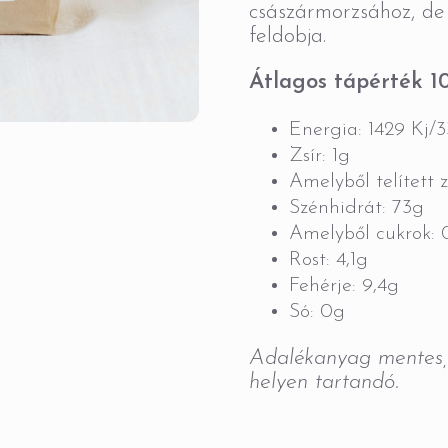
császármorzsához, de 
feldobja.
Átlagos tápérték 1
Energia: 1429 Kj/
Zsír: 1g
Amelyből telített z
Szénhidrát: 73g
Amelyből cukrok: 
Rost: 4,1g
Fehérje: 9,4g
Só: 0g
Adalékanyag mentes, 
helyen tartandó.