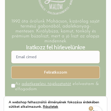
1992 óta őrölünk Mohácson, kizárólag saját
termésű gabonából, adalékanyag-
mentesen. Királybúza, kamut, tönköly és
prémium búzaliszt, mert a jó liszt az alapja
mindennek.
Iratkozz fel hírlevelünkre
Feliratkozom
Az
adatkezelési tájékoztatót
elolvastam &
elfogadom.
©2026 Minden jog fenntartva | Az oldalt készítette &
A webshop felhasználói élményének fokozása érdekében
működteti a Netkit.hu
sütiket alkalmazunk.
Részletek
0