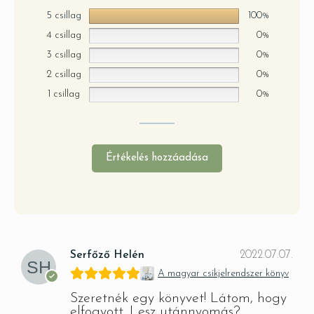
5 csillag
100%
4 csillag
0%
3 csillag
0%
2 csillag
0%
1 csillag
0%
Értékelés hozzáadása
Serfőző Helén
2022.07.07.
A magyar csíkjelrendszer könyv
Szeretnék egy könyvet! Látom, hogy
elfogyott. Lesz utánnyomás?