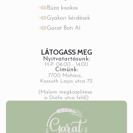
Búza kisokos
Gyakori kérdések
Garat Boti AI
LÁTOGASS MEG
Nyitvatartásunk:
H-P: 06:00 - 14:00
Címünk:
7700 Mohács,
Kossuth Lajos utca 72.
(Malom megközelítése:
a Diófa utca felől)