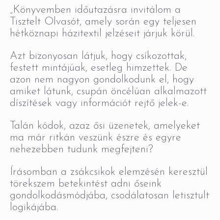
„Könyvemben időutazásra invitálom a
Tisztelt Olvasót, amely során egy teljesen
hétköznapi házitextil jelzéseit járjuk körül.
Azt bizonyosan látjuk, hogy csíkozottak,
festett mintájúak, esetleg himzettek. De
azon nem nagyon gondolkodunk el, hogy
amiket látunk, csupán öncélúan alkalmazott
díszítések vagy információt rejtő jelek-e.
Talán kódok, azaz ősi üzenetek, amelyeket
ma már ritkán veszünk észre és egyre
nehezebben tudunk megfejteni?
Írásomban a zsákcsikok elemzésén keresztül
törekszem betekintést adni őseink
gondolkodásmódjába, csodálatosan letisztult
logikájába.