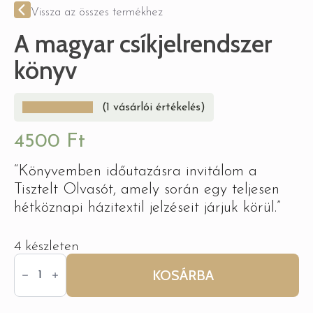
Vissza az összes termékhez
A magyar csíkjelrendszer
könyv
(
1
vásárlói értékelés)
4500
Ft
“Könyvemben időutazásra invitálom a
Tisztelt Olvasót, amely során egy teljesen
hétköznapi házitextil jelzéseit járjuk körül.”
4 készleten
A
magyar
KOSÁRBA
csíkjelrendszer
könyv
mennyiség