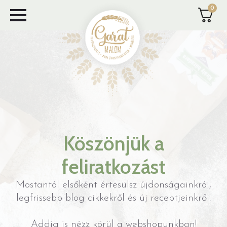
0
Skip
to
main
content
Köszönjük a
feliratkozást
Mostantól elsőként értesülsz újdonságainkról,
legfrissebb blog cikkekről és új receptjeinkről.
Addig is nézz körül a webshopunkban!