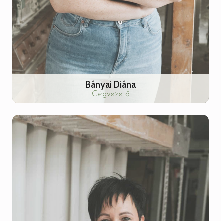
Bányai Diána
Cégvezető