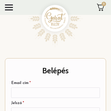
0
Skip
to
main
content
Belépés
Email cím
*
Jelszó
*